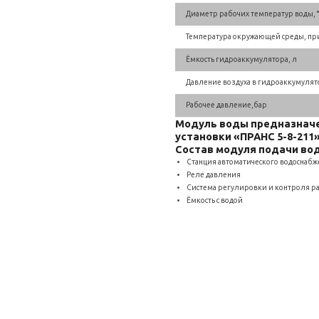
Диаметр рабочих температур воды, 
Температура окружающей среды, при 
Ёмкость гидроаккумулятора, л
Давление воздуха в гидроаккумулят
Рабочее давление,бар
Модуль воды предназначен
установки «ПРАНС 5-8-211»
Состав модуля подачи во
Станция автоматического водоснаб
Реле давления
Система регулировки и контроля ра
Ёмкость с водой