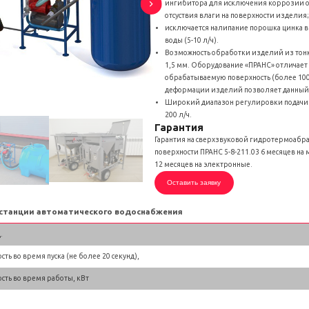
ингибитора для исключения коррозии 
отсуствия влаги на поверхности изделия
исключается налипание порошка цинка в
воды (5-10 л/ч).
Возможность обработки изделий из тон
1,5 мм. Оборудование «ПРАНС» отличает
обрабатываемую поверхность (более 100
деформации изделий позволяет данный 
Широкий диапазон регулировки подачи во
200 л/ч.
Гарантия
Гарантия на сверхзвуковой гидротермоабр
поверхности ПРАНС 5-8-211.03 6 месяцев на 
12 месяцев на электронные.
Оставить заявку
 станции автоматического водоснабжения
.
ь во время пуска (не более 20 секунд),
ть во время работы, кВт