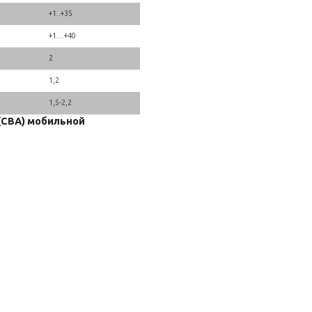
+1..+35
+1…+40
2
1,2
1,5-2,2
(СВА) мобильной