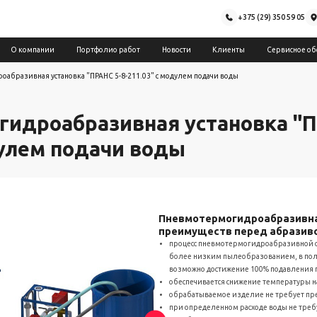
+375 (29) 350 59 05
О компании
Портфолио работ
Новости
Клиенты
Сервисное об
абразивная установка "ПРАНС 5-8-211.03" с модулем подачи воды
идроабразивная установка "П
дулем подачи воды
Пневмотермогидроабразивна
преимуществ перед абразиво
процесс пневмотермогидроабразивной о
более низким пылеобразованием, в по
возможно достижение 100% подавления 
обеспечивается снижение температуры 
обрабатываемое изделие не требует пр
при определенном расходе воды не треб