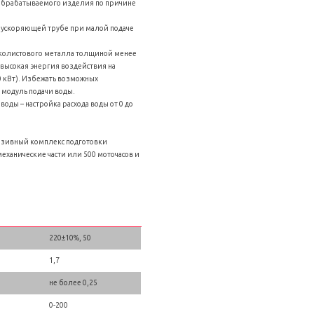
обрабатываемого изделия по причине
;
 ускоряющей трубе при малой подаче
колистового металла толщиной менее
 высокая энергия воздействия на
 кВт). Избежать возможных
модуль подачи воды.
ды – настройка расхода воды от 0 до
азивный комплекс подготовки
механические части или 500 моточасов и
220±10%, 50
1,7
не более 0,25
0-200