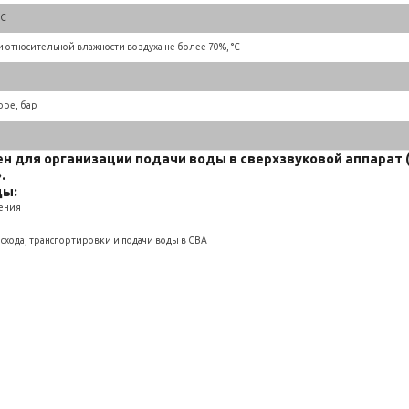
°С
относительной влажности воздуха не более 70%, °С
оре, бар
 для организации подачи воды в сверхзвуковой аппарат 
.
ды:
жения
схода, транспортировки и подачи воды в СВА